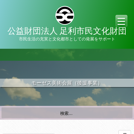
公益財団法人 足利市民文化財団
市民生活の充実と文化都市としての発展をサポート
モーゼス美術会展（後援事業）
検
索:
日時: