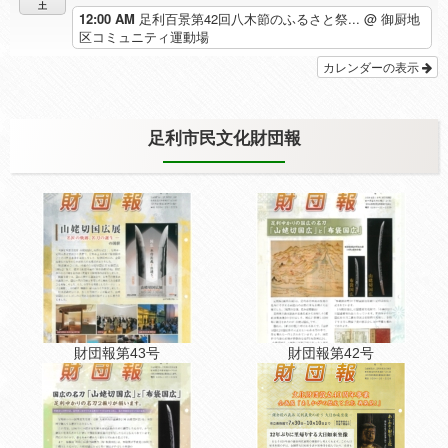
土
12:00 AM
足利百景第42回八木節のふるさと祭...
@ 御厨地
区コミュニティ運動場
カレンダーの表示
足利市民文化財団報
財団報第43号
財団報第42号