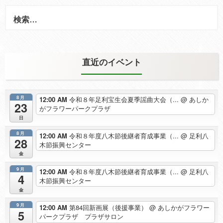
検
索:
直近のイベント
8月
12:00 AM
令和８年足利宝生会夏季謡曲大会（...
@ あしか
23
がフラワーパークプラザ
日
8月
12:00 AM
令和８年度八木節後継者育成事業（...
@ 足利八
28
木節振興センター
金
9月
12:00 AM
令和８年度八木節後継者育成事業（...
@ 足利八
4
木節振興センター
金
9月
12:00 AM
第84回新画展（後援事業）
@ あしかがフラワー
5
パークプラザ プラザサロン