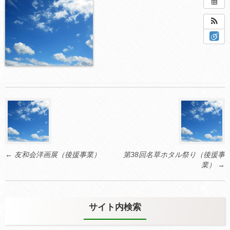
2026年6月19日 @ 12:00 AM – 2026年6月21日
@ 11:45 PM
場所:
あしかがフラワーパークプラザ プラザサロン
Post
navigation
←
友和会洋画展（後援事業）
第38回名草ホタル祭り（後援事
業）
→
サイト内検索