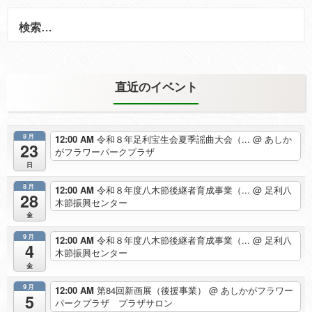
検
索:
直近のイベント
8月
12:00 AM
令和８年足利宝生会夏季謡曲大会（...
@ あしか
23
がフラワーパークプラザ
日
8月
12:00 AM
令和８年度八木節後継者育成事業（...
@ 足利八
28
木節振興センター
金
9月
12:00 AM
令和８年度八木節後継者育成事業（...
@ 足利八
4
木節振興センター
金
9月
12:00 AM
第84回新画展（後援事業）
@ あしかがフラワー
5
パークプラザ プラザサロン