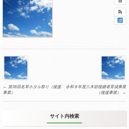
2027年1月11日 @ 12:00 AM – 11:45 PM
Post
navigation
←
第38回名草ホタル祭り（後援
令和８年度八木節後継者育成事業
事業）
（後援事業）
→
サイト内検索