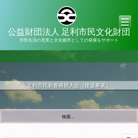
公益財団法人 足利市民文化財団
市民生活の充実と文化都市としての発展をサポート
足利市民新春将棋大会（後援事業）
検
索:
日時: