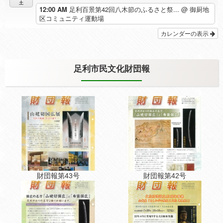
土
12:00 AM
足利百景第42回八木節のふるさと祭...
@ 御厨地
区コミュニティ運動場
カレンダーの表示
足利市民文化財団報
財団報第43号
財団報第42号