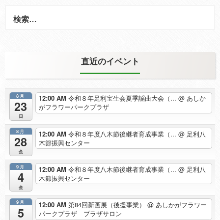
検
索:
直近のイベント
8月
12:00 AM
令和８年足利宝生会夏季謡曲大会（...
@ あしか
23
がフラワーパークプラザ
日
8月
12:00 AM
令和８年度八木節後継者育成事業（...
@ 足利八
28
木節振興センター
金
9月
12:00 AM
令和８年度八木節後継者育成事業（...
@ 足利八
4
木節振興センター
金
9月
12:00 AM
第84回新画展（後援事業）
@ あしかがフラワー
5
パークプラザ プラザサロン