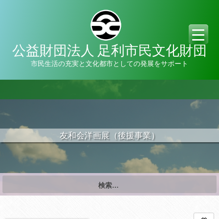
公益財団法人 足利市民文化財団
市民生活の充実と文化都市としての発展をサポート
友和会洋画展（後援事業）
検
索:
日時: