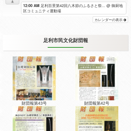
土
12:00 AM
足利百景第42回八木節のふるさと祭...
@ 御厨地
区コミュニティ運動場
カレンダーの表示
足利市民文化財団報
財団報第43号
財団報第42号