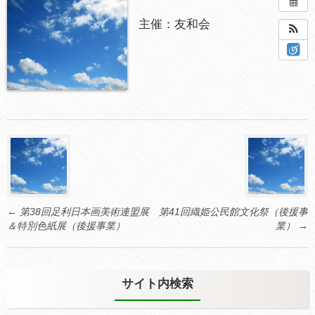
2024年5月25日 – 2024年5月26日
終日
主催：友和会
場所:
あしかがフラワーパークプラザ
Post
navigation
←
第38回足利日本画美術連盟展
第41回織姫公民館文化祭（後援事
＆特別色紙展（後援事業）
業）
→
サイト内検索