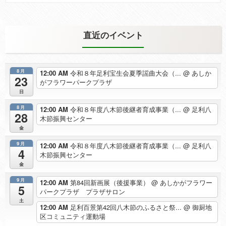
直近のイベント
8月
12:00 AM
令和８年足利宝生会夏季謡曲大会（...
@ あしか
23
がフラワーパークプラザ
日
8月
12:00 AM
令和８年度八木節後継者育成事業（...
@ 足利八
28
木節振興センター
金
9月
12:00 AM
令和８年度八木節後継者育成事業（...
@ 足利八
4
木節振興センター
金
9月
12:00 AM
第84回新画展（後援事業）
@ あしかがフラワー
5
パークプラザ プラザサロン
土
12:00 AM
足利百景第42回八木節のふるさと祭...
@ 御厨地
区コミュニティ運動場