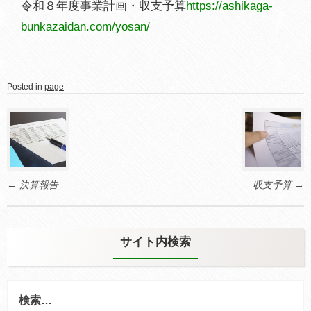
令和８年度事業計画・収支予算
https://ashikaga-
bunkazaidan.com/yosan/
Posted in
page
Post
navigation
←
決算報告
収支予算
→
サイト内検索
検
索: