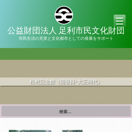
公益財団法人 足利市民文化財団
市民生活の充実と文化都市としての発展をサポート
松村記念館（国登録･大正時代）
検
索: