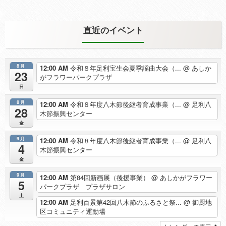
直近のイベント
8月
12:00 AM
令和８年足利宝生会夏季謡曲大会（...
@ あしか
23
がフラワーパークプラザ
日
8月
12:00 AM
令和８年度八木節後継者育成事業（...
@ 足利八
28
木節振興センター
金
9月
12:00 AM
令和８年度八木節後継者育成事業（...
@ 足利八
4
木節振興センター
金
9月
12:00 AM
第84回新画展（後援事業）
@ あしかがフラワー
5
パークプラザ プラザサロン
土
12:00 AM
足利百景第42回八木節のふるさと祭...
@ 御厨地
区コミュニティ運動場