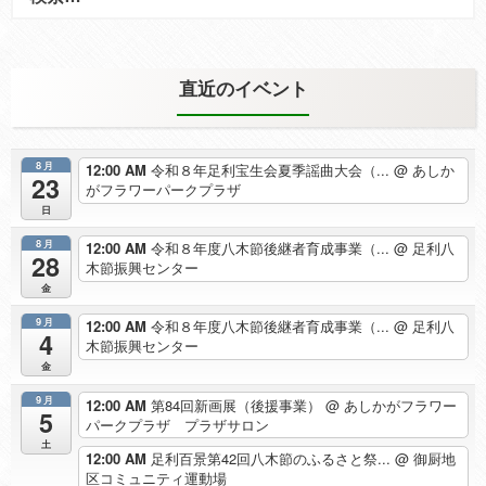
直近のイベント
8月
12:00 AM
令和８年足利宝生会夏季謡曲大会（...
@ あしか
23
がフラワーパークプラザ
日
8月
12:00 AM
令和８年度八木節後継者育成事業（...
@ 足利八
28
木節振興センター
金
9月
12:00 AM
令和８年度八木節後継者育成事業（...
@ 足利八
4
木節振興センター
金
9月
12:00 AM
第84回新画展（後援事業）
@ あしかがフラワー
5
パークプラザ プラザサロン
土
12:00 AM
足利百景第42回八木節のふるさと祭...
@ 御厨地
区コミュニティ運動場