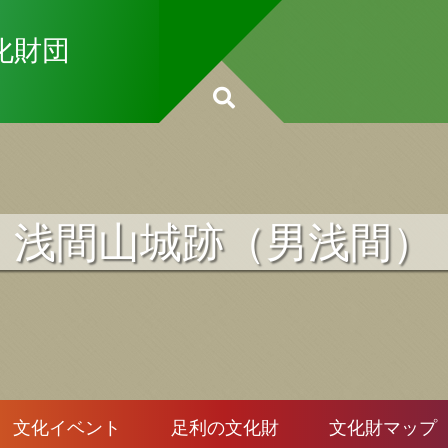
化財団
浅間山城跡（男浅間）
文化イベント
足利の文化財
文化財マップ