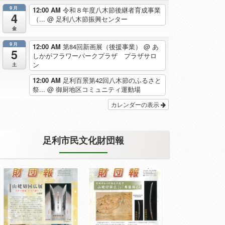
9月
12:00 AM
令和８年度八木節後継者育成事業
4
（...
@ 足利八木節振興センター
金
9月
12:00 AM
第84回新画展（後援事業）
@ あ
5
しかがフラワーパークプラザ プラザサロ
ン
土
12:00 AM
足利百景第42回八木節のふるさと
祭...
@ 御厨地区コミュニティ運動場
カレンダーの表示
足利市民文化財団報