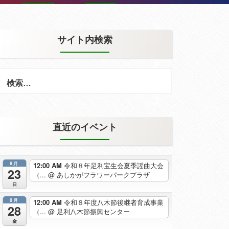
サイト内検索
検
索:
直近のイベント
8月
12:00 AM
令和８年足利宝生会夏季謡曲大会
23
（...
@ あしかがフラワーパークプラザ
日
8月
12:00 AM
令和８年度八木節後継者育成事業
28
（...
@ 足利八木節振興センター
金