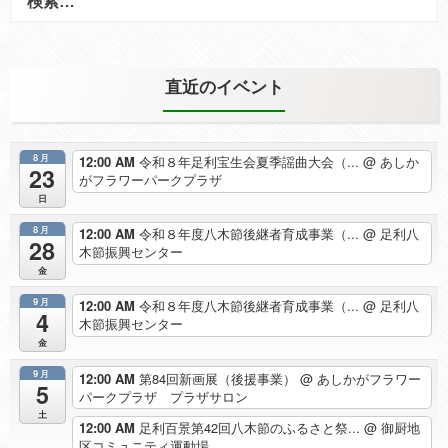
索:
直近のイベント
8月
12:00 AM
令和８年足利宝生会夏季謡曲大会（...
@ あしか
23
がフラワーパークプラザ
日
8月
12:00 AM
令和８年度八木節後継者育成事業（...
@ 足利八
28
木節振興センター
金
9月
12:00 AM
令和８年度八木節後継者育成事業（...
@ 足利八
4
木節振興センター
金
9月
12:00 AM
第84回新画展（後援事業）
@ あしかがフラワー
5
パークプラザ プラザサロン
土
12:00 AM
足利百景第42回八木節のふるさと祭...
@ 御厨地
区コミュニティ運動場