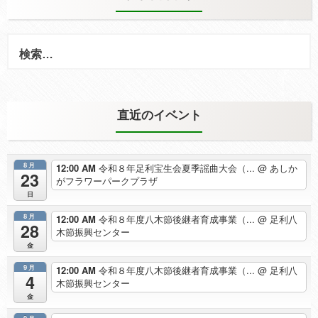
検
索:
直近のイベント
8月
12:00 AM
令和８年足利宝生会夏季謡曲大会（...
@ あしか
23
がフラワーパークプラザ
日
8月
12:00 AM
令和８年度八木節後継者育成事業（...
@ 足利八
28
木節振興センター
金
9月
12:00 AM
令和８年度八木節後継者育成事業（...
@ 足利八
4
木節振興センター
金