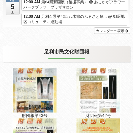
9月
12:00 AM
第84回新画展（後援事業）
@ あしかがフラワー
5
パークプラザ プラザサロン
土
12:00 AM
足利百景第42回八木節のふるさと祭...
@ 御厨地
区コミュニティ運動場
カレンダーの表示
足利市民文化財団報
財団報第43号
財団報第42号