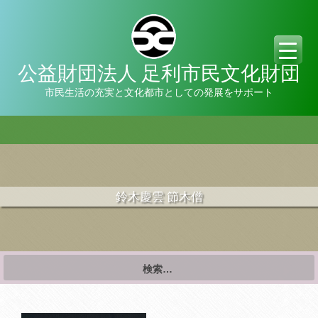
公益財団法人 足利市民文化財団
市民生活の充実と文化都市としての発展をサポート
鈴木慶雲 節木僧
検
索: